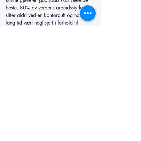
kunne gjøre en god jobb skal være de 
beste. 80% av verdens arbeidsstyrke 
sitter aldri ved en kontorpult og har i 
lang tid vært neglisjert i forhold til 
teknologi og samhandling.
Strategien til dagens 
løsningsleverandører er at den mobile 
arbeideren skal delta i bedriftens 
løsninger og at samhandling må skje 
sømløst mellom kontor og mobil. 
Resultatene kommer i form av færre 
misforståelser, feil og bomturer i tillegg til 
at raskere meldinger og rapporter gjør 
at inntektene kommer raskere inn til 
bedriftene.
Andre effekter enn systemkostnader som 
ofte går ned er besparelser (gjerne 
årsverk) i form av overflødige prosesser, 
automatiseringer og personell som kan 