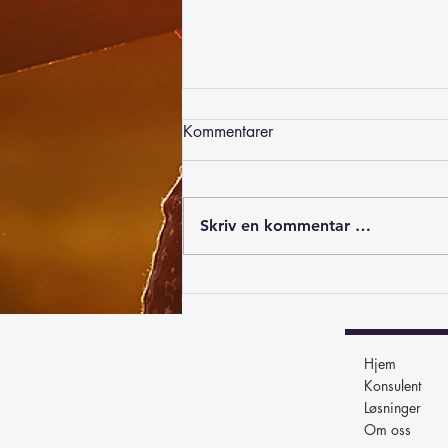
Kommentarer
Skriv en kommentar …
Hvorfor er det så viktig med
god dokumentstyring?
Hjem
Konsulent
Løsninger
Om oss