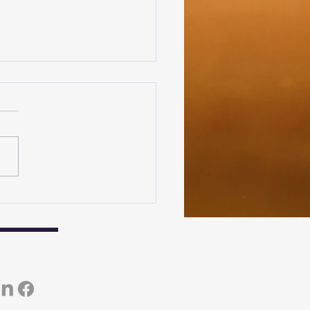
ommen tilbake Jarl
and