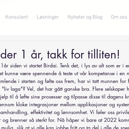
Konsulent
Løsninger
Nyheter og Blog
Om oss
der 1 år, takk for tilliten!
1år siden vi startet Birdai. Tenk det, i lys av alt som er i 
det kunne være spennende å teste ut vår kompetanse i en
amlende i starten og følte oss frem, har vi tatt munnen for fu
 "liv laga"? Vel, det har gått ganske bra. Flere selskaper har
lp til å løfte sine prosesser og tilpasse disse til dagens k
ennom kloke integrasjoner mellom applikasjoner og systeme
samhandling, effektivitet og lønnsomhet. Vi føler oss privil
r og brenner så sterkt for. Nå håper vi bare at 2022 komme
ulig, slik at vi alle kan jobbe fritt og ta del i alle de s