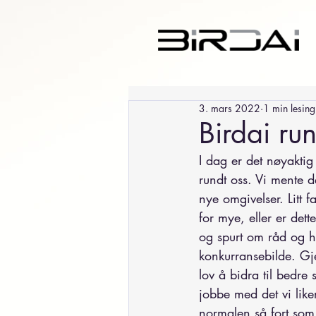
3. mars 2022
1 min lesing
Birdai run
I dag er det nøyaktig 
rundt oss. Vi mente 
nye omgivelser. Litt f
for mye, eller er dette
og spurt om råd og hje
konkurransebilde. Gj
lov å bidra til bedre 
jobbe med det vi like
normalen så fort som m