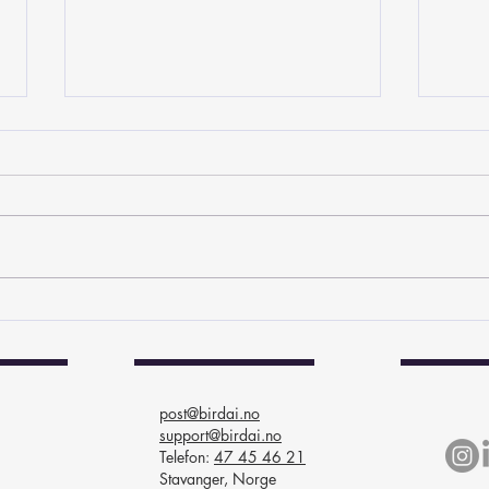
Bærekraft gir godt grunnlag
Velk
for vekst!
Brul
post@birdai.no
support@birdai.no
Telefon:
47 45 46 21
Stavanger, Norge