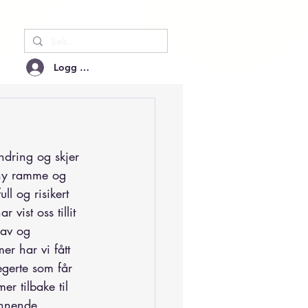
Logg inn
endring og skjer 
 ny ramme og 
ll og risikert 
 vist oss tillit 
rav og 
r har vi fått 
egerte som får 
r tilbake til 
pennende 