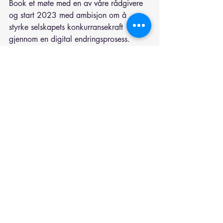
Book et møte med en av våre rådgivere 
og start 2023 med ambisjon om å 
styrke selskapets konkurransekraft 
gjennom en digital endringsprosess.
Les mer om våre tjenester og løsninger 
på 
www.birdai.no
Forside
Strategi
Faglig
Relaterte innlegg
Se alle