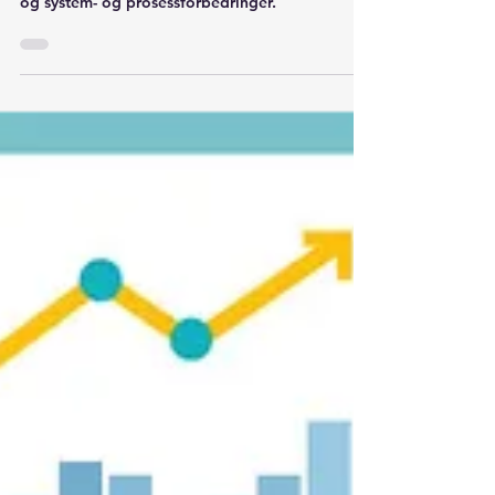
Nyheter
Velkommen tilbake Jarl
Bruland
Ny seniorkonsulent hos Birdai Stavanger. Jarl
har mer enn 15 års erfaring med økonomistyring
og system- og prosessforbedringer.