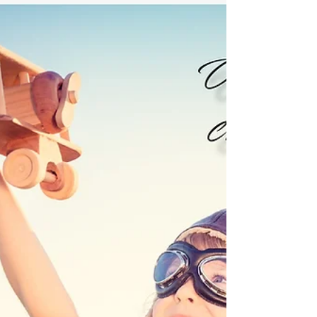
kunne forme fremtiden for
interimsledelse
Hvordan kunstig intelligens og business
intelligence vil kunne forme fremtiden for
interimsledelse